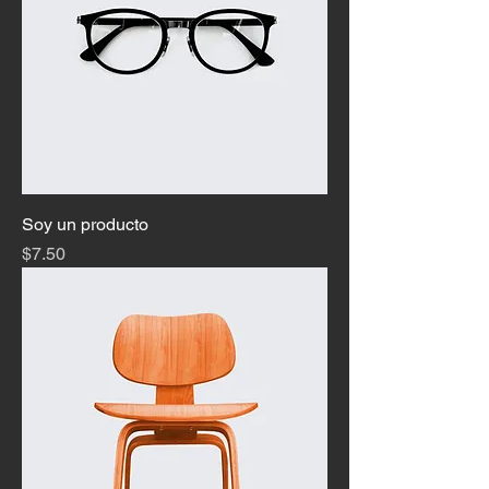
Soy un producto
Precio
$7.50