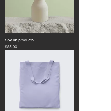
Soy un producto
Precio
$85.00