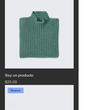
Soy un producto
Precio
$25.00
Nuevo