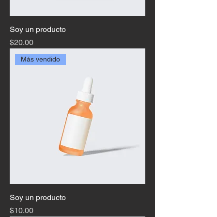
Soy un producto
Precio
$20.00
Más vendido
Soy un producto
Precio
$10.00