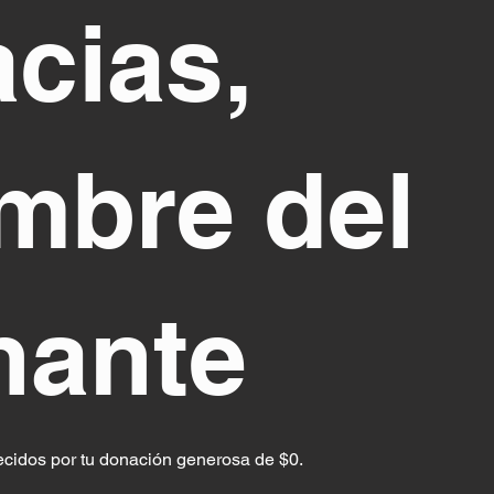
cias,
mbre del
nante
idos por tu donación generosa de $0.