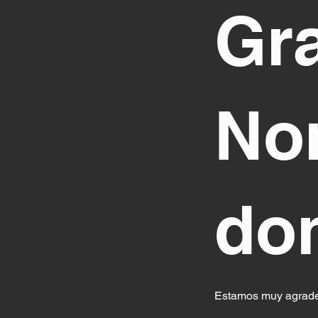
Gra
No
do
Estamos muy agradec